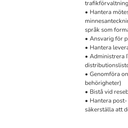
trafikförvaltni
•
Hantera mötesa
minnesanteckning
språk som form
•
Ansvarig för 
•
Hantera lever
•
Administrera I
distributionslis
•
Genomföra on-
behörigheter)
•
Bistå vid rese
•
Hantera post-
säkerställa att 