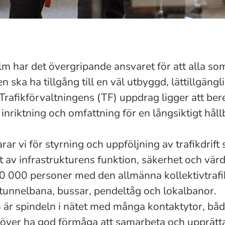
 har det övergripande ansvaret för att alla som 
 ska ha tillgång till en väl utbyggd, lättillgängli
 I Trafikförvaltningens (TF) uppdrag ligger att be
 inriktning och omfattning för en långsiktigt håll
r vi för styrning och uppföljning av trafikdrift
 av infrastrukturens funktion, säkerhet och värd
0 000 personer med den allmänna kollektivtrafike
tunnelbana, bussar, pendeltåg och lokalbanor.
 är spindeln i nätet med många kontaktytor, båd
höver ha god förmåga att samarbeta och upprätt