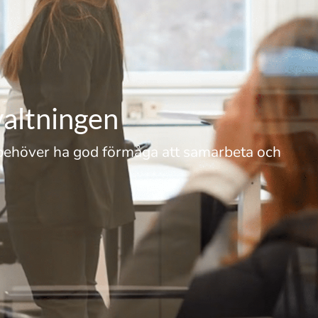
valtningen
h behöver ha god förmåga att samarbeta och