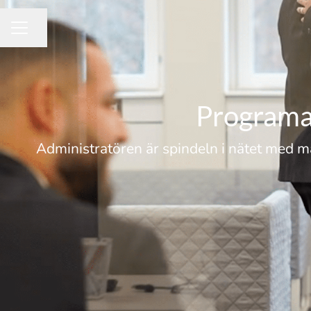
Dela sidan
KARRIÄRMENY
Programad
Administratören är spindeln i nätet med m