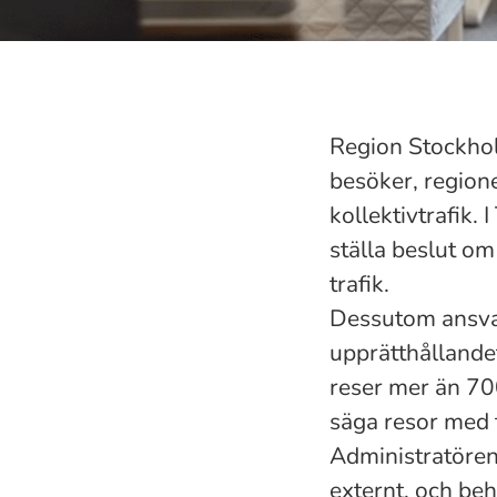
Region Stockholm
besöker, regionen
kollektivtrafik.
ställa beslut om
trafik.
Dessutom ansvara
upprätthållandet
reser mer än 70
säga resor med 
Administratören
externt, och be