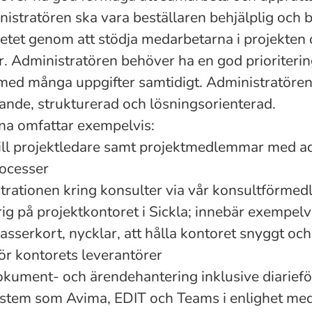
nistratören ska vara beställaren behjälplig och bid
betet genom att stödja medarbetarna i projekten 
tur. Administratören behöver ha en god prioriter
 med många uppgifter samtidigt. Administratöre
ande, strukturerad och lösningsorienterad.
na omfattar exempelvis:
till projektledare samt projektmedlemmar med a
rocesser
strationen kring konsulter via vår konsultförmed
g på projektkontoret i Sickla; innebär exempelv
asserkort, nycklar, att hålla kontoret snyggt och
ör kontorets leverantörer
kument- och ärendehantering inklusive diarieför
system som Avima, EDIT och Teams i enlighet me