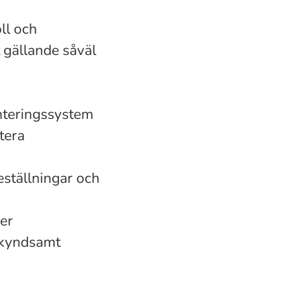
ll och
 gällande såväl
anteringssystem
tera
ställningar och
ser
 skyndsamt