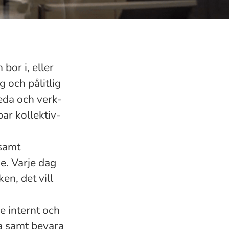
bor i, eller
g och pålitlig
reda och verk-
bar kollektiv-
 samt
e. Varje dag
n, det vill
e internt och
a samt bevara