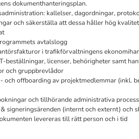
ngens dokumenthanteringsplan.
dministration: kallelser, dagordningar, protoko
ar och säkerställa att dessa håller hög kvalitet
at
programmets avtalslogg
antörsfakturor i trafikförvaltningens ekonomih
T-beställningar, licenser, behörigheter samt han
tor och gruppbrevlådor
 och offboarding av projektmedlemmar (inkl. be
bokningar och tillhörande administrativa proces
 & signeringsärenden (internt och externt) och
dokumenten levereras till rätt person och i tid