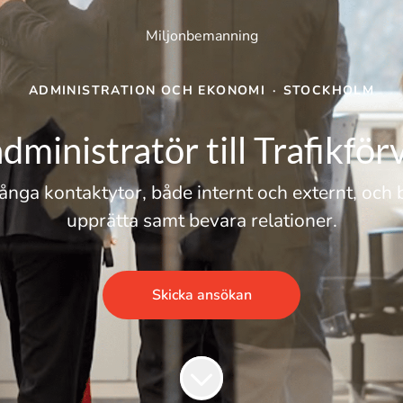
Miljonbemanning
ADMINISTRATION OCH EKONOMI
·
STOCKHOLM
ministratör till Trafikför
ånga kontaktytor, både internt och externt, oc
upprätta samt bevara relationer.
Skicka ansökan