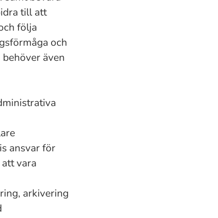
ra till att
och följa
ingsförmåga och
n behöver även
dministrativa
lare
is ansvar för
 att vara
ing, arkivering
d