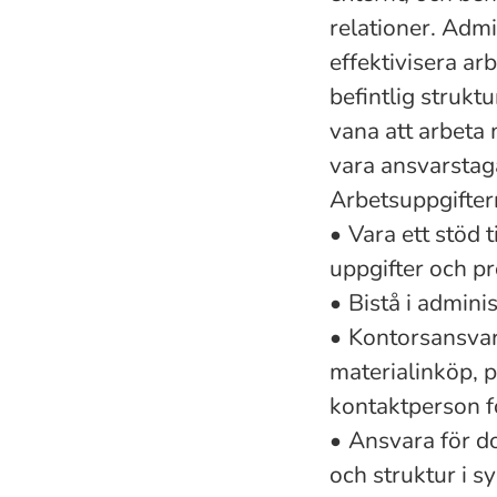
relationer. Admi
effektivisera ar
befintlig struk
vana att arbeta
vara ansvarstag
Arbetsuppgifter
•
Vara ett stöd 
uppgifter och p
•
Bistå i admini
•
Kontorsansvari
materialinköp, p
kontaktperson f
•
Ansvara för do
och struktur i 