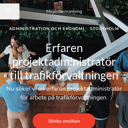
Miljonbemanning
Dela sidan
KARRIÄRMENY
ADMINISTRATION OCH EKONOMI
·
STOCKHOLM
Erfaren
projektadministratör
till trafikförvaltningen
Nu söker vi en erfaren projektadministratör
för arbete på trafikförvaltningen.
Skicka ansökan