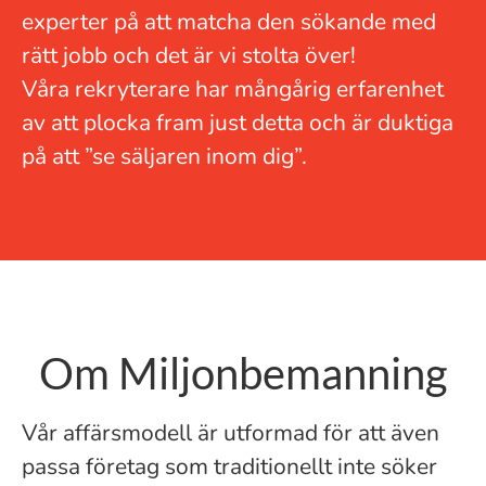
experter på att matcha den sökande med
rätt jobb och det är vi stolta över!
Våra rekryterare har mångårig erfarenhet
av att plocka fram just detta och är duktiga
på att ”se säljaren inom dig”.
Om Miljonbemanning
Vår affärsmodell är utformad för att även
passa företag som traditionellt inte söker