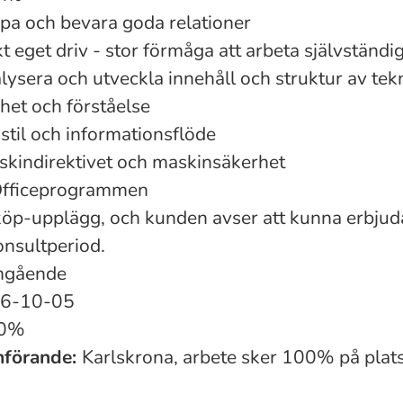
pa och bevara goda relationer
kt eget driv - stor förmåga att arbeta självständi
ysera och utveckla innehåll och struktur av tek
rhet och förståelse
stil och informationsflöde
kindirektivet och maskinsäkerhet
Officeprogrammen
rköp-upplägg, och kunden avser att kunna erbjud
onsultperiod.
gående
6-10-05
0%
mförande:
Karlskrona, arbete sker 100% på plats