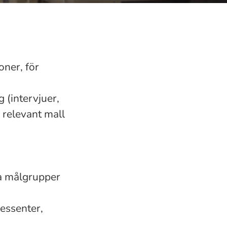
ner, för
 (intervjuer,
 relevant mall
.
ka målgrupper
essenter,