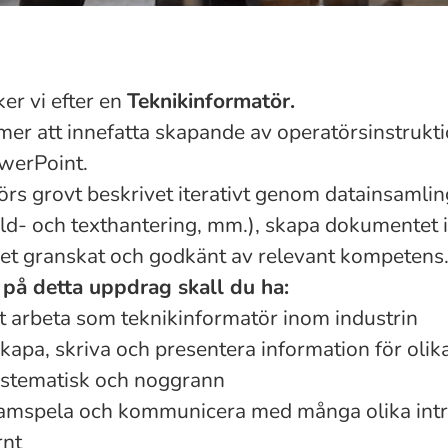
er vi efter en
Teknikinformatör.
r att innefatta skapande av operatörsinstruktio
werPoint.
s grovt beskrivet iterativt genom datainsamling
ild- och texthantering, mm.), skapa dokumentet i
det granskat och godkänt av relevant kompetens
n på detta uppdrag skall du ha:
tt arbeta som teknikinformatör inom industrin
 skapa, skriva och presentera information för oli
ystematisk och noggrann
 samspela och kommunicera med många olika intr
rnt