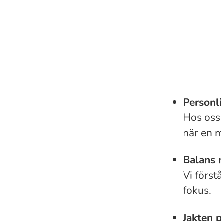
Personl
Hos oss 
när en m
Balans 
Vi förstå
fokus.
Jakten 