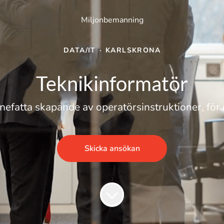
Miljonbemanning
DATA/IT
·
KARLSKRONA
Teknikinformatör
efatta skapande av operatörsinstruktioner, för
Skicka ansökan