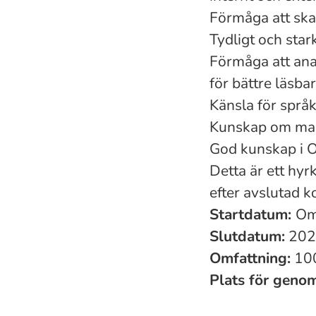
Förmåga att ska
Tydligt och star
Förmåga att anal
för bättre läsba
Känsla för språk
Kunskap om mas
God kunskap i 
Detta är ett hy
efter avslutad k
Startdatum:
Om
Slutdatum:
202
Omfattning:
10
Plats för geno