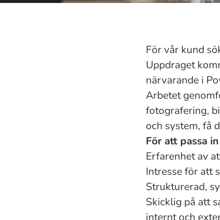
För vår kund sök
Uppdraget komme
närvarande i Po
Arbetet genomför
fotografering, b
och system, få 
För att passa i
Erfarenhet av a
Intresse för att
Strukturerad, s
Skicklig på att
internt och exte