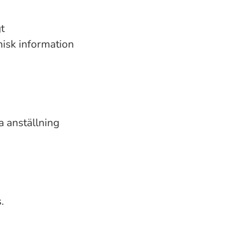
gt
nisk information
a anställning
.