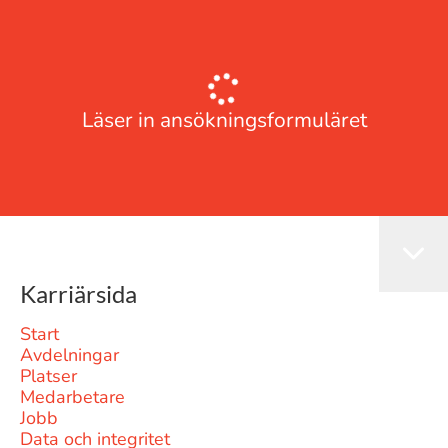
Läser in ansökningsformuläret
Karriärsida
Start
Avdelningar
Platser
Medarbetare
Jobb
Data och integritet