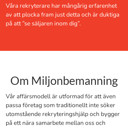
Våra rekryterare har mångårig erfarenhet
av att plocka fram just detta och är duktiga
på att ”se säljaren inom dig”.
Om Miljonbemanning
Vår affärsmodell är utformad för att även
passa företag som traditionellt inte söker
utomstående rekryteringshjälp och bygger
på ett nära samarbete mellan oss och