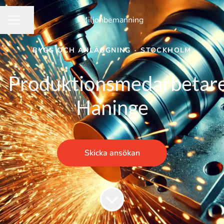
Miljonbemanning
Dela sidan
KARRIÄRMENY
BYGG OCH ANLÄGGNING
·
STOCKHOLM
Produktionsmedarbetar
Haninge
Skicka ansökan