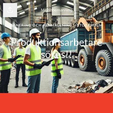
Miljonbemanning
Dela sidan
SANERING OCH RENHÅLLNING
·
STOCKHOLM
Produktionsarbetare
sökes!!