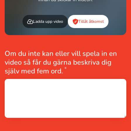
Ladda upp video
Tillåt åtkomst
Om du inte kan eller vill spela in en
video så får du gärna beskriva dig
*
Obligatoriskt
själv med fem ord.